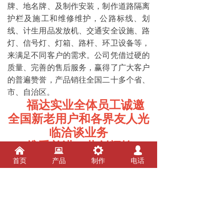
牌、地名牌、及制作安装，制作道路隔离
护栏及施工和维修维护，公路标线、划
线、计生用品发放机、交通安全设施、路
灯、信号灯、灯箱、路杆、环卫设备等，
来满足不同客户的需求。公司凭借过硬的
质量、完善的售后服务，赢得了广大客户
的普遍赞誉，产品销往全国二十多个省、
市、自治区。
福达实业全体员工诚邀
全国新老用户和各界友人光
临洽谈业务
携手并进，共创辉煌！
낀
뀵
끶
넙
首页
产品
制作
电话
前一个：
宣传栏
ꄴ
后一个：
宣传栏
ꄲ