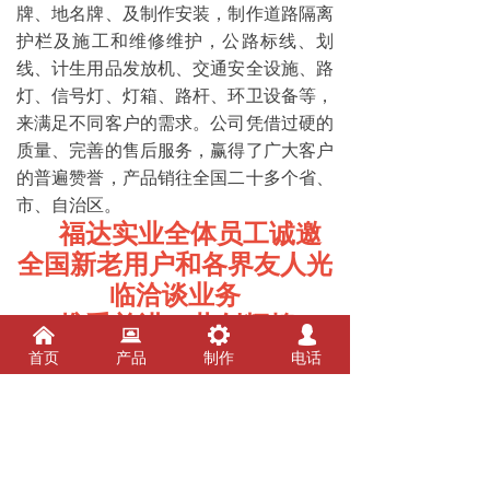
牌、地名牌、及制作安装，制作道路隔离
护栏及施工和维修维护，公路标线、划
线、计生用品发放机、交通安全设施、路
灯、信号灯、灯箱、路杆、环卫设备等，
来满足不同客户的需求。公司凭借过硬的
质量、完善的售后服务，赢得了广大客户
的普遍赞誉，产品销往全国二十多个省、
市、自治区。
福达实业全体员工诚邀
全国新老用户和各界友人光
临洽谈业务
携手并进，共创辉煌！
낀
뀵
끶
넙
首页
产品
制作
电话
前一个：
宣传栏
ꄴ
后一个：
无
ꄲ