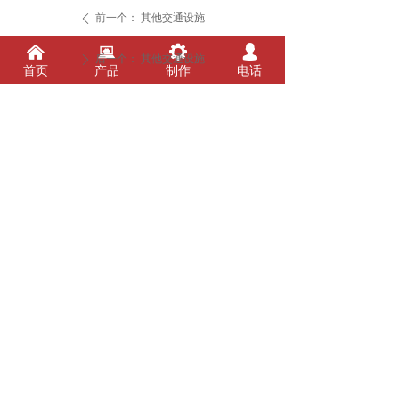
前一个：
其他交通设施
ꄴ
낀
뀵
끶
넙
后一个：
其他交通设施
ꄲ
首页
产品
制作
电话
安阳市
福达实业
有限责任公司
ANYANG FUDA INDUSTRIAL CO., LTD
电话：0372－2924818
手机：15637218272（微信同号）
13603729828
邮箱：fdgs@vip.163.com
地址：安阳市安漳大道8号
扫一扫关注我们