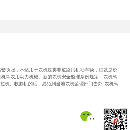
驾驶执照，不适用于农机这类非道路用机动车辆，也就是说
割机等农用动力机械。新的农机安全监理条例规定，农机驾
拉机、收割机的话，必须到当地农机监理部门去办“农机驾