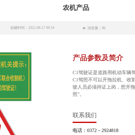
农机产品
创建时间：
2022-08-17
09:54
浏览量：
90
넶
产品参数及简介
C1驾驶证是道路用机动车辆
C1驾照不可以开拖拉机、收
驶人员必须持证上岗，想开拖
照”。
联系我们
电话：0372－2924818