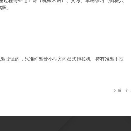
办理过程需经过上课（机械常识）、文考、车辆练习（倒桩入
驾照。
机驾驶证的，只准许驾驶小型方向盘式拖拉机；持有准驾手扶
后一个
ꄲ