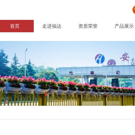
首页
走进福达
资质荣誉
产品展示