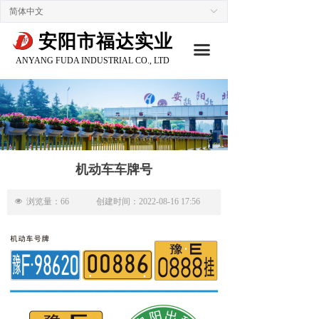
简体中文
ꀅ
安阳市福达实业
끀
ANYANG FUDA INDUSTRIAL CO., LTD
机动车车牌号
넶
浏览量：
66
创建时间：
2022-08-16
17:56